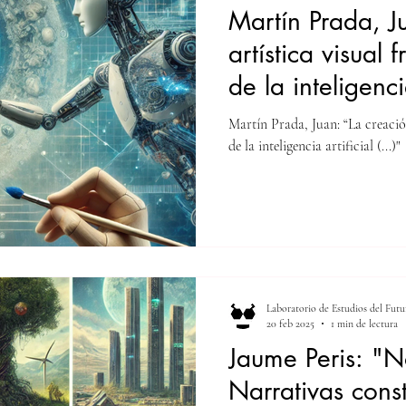
Martín Prada, J
artística visual f
de la inteligencia
Automatización 
Martín Prada, Juan: “La creación 
cuestionamientos
de la inteligencia artificial (...)"
Eikón / Imago 
2024).
Laboratorio de Estudios del Futu
20 feb 2025
1 min de lectura
Jaume Peris: "N
Narrativas const