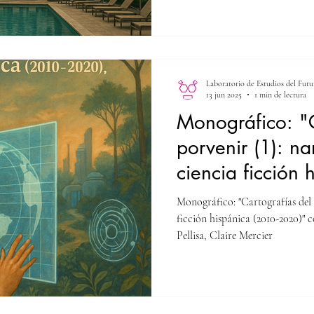
29-50.
Laboratorio de Estudios del Futu
13 jun 2025
1 min de lectura
Monográfico: "C
porvenir (1): na
ciencia ficción 
2020)" coordin
Monográfico: "Cartografías del p
López-Pellisa, C
ficción hispánica (2010-2020)" 
Pellisa, Claire Mercier