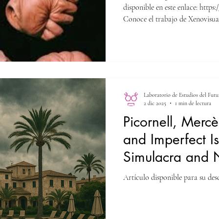
Complutense Uni
disponible en este enlace: https:
Conoce el trabajo de Xenovisual
)
https://xenovisualstudies.com/
Laboratorio de Estudios del Futu
2 dic 2025
1 min de lectura
Picornell, Merc
and Imperfect Is
Simulacra and N
Contemporary M
Artículo disponible para su desc
Dystopia", Prim
književnost (Lju