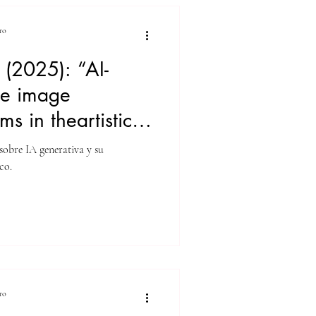
ro
 (2025): “AI-
ve image
ms in theartistic
 of the past: the
sobre IA generativa y su
of memory
co.
n ‘AI art’”. AI &
ro