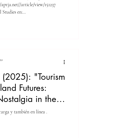
versity of Madrid
//aprja.net//article/view/151237
 Studies en:
ro
è (2025): "Tourism
land Futures:
ostalgia in the
allorcan
arga y también en línea .
erjalna
bljana) 48.3, pp.