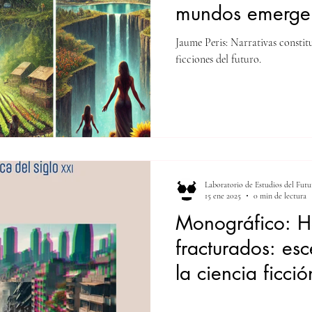
mundos emergen
ficciones del fut
Jaume Peris: Narrativas constit
ficciones del futuro.
Laboratorio de Estudios del Futu
15 ene 2025
0 min de lectura
Monográfico: H
fracturados: esc
la ciencia ficci
siglo XXI. Coor