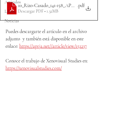
Articulos
10_Rizo-Casado_141-158_APRJA_ContentForm_2024
.pdf
Descargar PDF • 1.32MB
Libros
Noticias
Puedes descargarte el artículo en el archivo 
adjunto  y también está disponible en este 
enlace: 
https://aprja.net//article/view/151237
Conoce el trabajo de Xenovisual Studies en: 
https://xenovisualstudies.com/