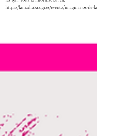
En la Madraza (Granada) el 13 de mayo de 2026 a
las 19h. Toda la información en:
https://lamadraza.ugr.es/evento/imaginarios-de-la-
inteligencia-artificial-feminismos-y-ciencia-ficcion/