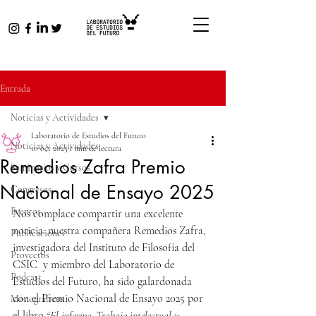
Entrada
Noticias y Actividades
Laboratorio de Estudios del Futuro
Noticias y Actividades
10 oct 2025
1 min de lectura
Remedios Zafra Premio
Seminarios y Cursos
Nacional de Ensayo 2025
Congresos
Eventos
Nos complace compartir una excelente 
noticia: nuestra compañera Remedios Zafra, 
Publicaciones
investigadora del Instituto de Filosofía del 
Proyectos
CSIC  y miembro del Laboratorio de 
Podcast
Estudios del Futuro, ha sido galardonada 
con el Premio Nacional de Ensayo 2025 por 
Monográficos
el libro 
“El informe. Trabajo intelectual y 