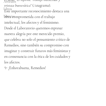
Articulos
tristeza burocrática”
 (Anagrama).
Libros
Este importante reconocimiento destaca una 
Noticias
obra comprometida con el trabajo 
intelectual, los afectos y el feminismo. 
Desde el Laboratorio queremos expresar 
nuestra alegría por este merecido premio, 
que celebra no solo el pensamiento crítico de 
Remedios, sino también su compromiso con 
imaginar y construir futuros más feministas y 
en consonancia con la ética de los cuidados y 
los afectos.
✨ ¡Enhorabuena, Remedios!