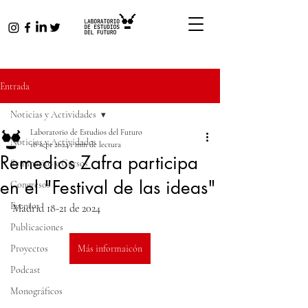
Entrada
Noticias y Actividades
Laboratorio de Estudios del Futuro
Noticias y Actividades
18 sept 2024
1 min de lectura
Remedios Zafra participa
Seminarios y Cursos
en el "Festival de las ideas"
Congresos
Eventos
Madrid 18-21 de 2024
Publicaciones
Proyectos
Más informaicón
Podcast
Monográficos