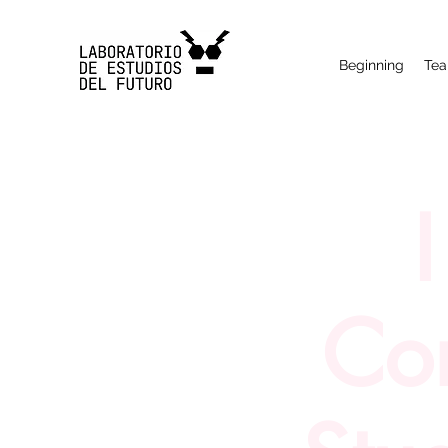
Beginning
Te
I
Con