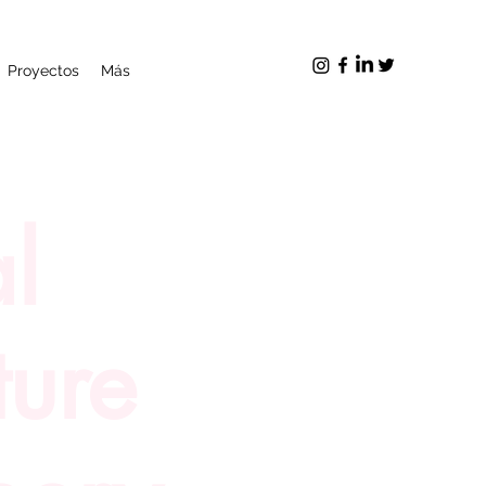
Proyectos
Más
al
ture