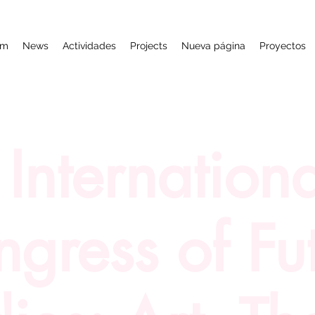
am
News
Actividades
Projects
Nueva página
Proyectos
 Internation
gress of Fu