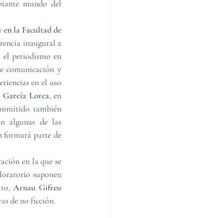
biante mundo del 
 en la Facultad de 
rencia inaugural a 
 el periodismo en 
de comunicación y 
riencias en el uso 
o García Lorca
, en 
ansmitido también 
n algunas de las 
n formará parte de 
ción en la que se 
loratorio suponen 
ro, 
Arnau Gifreu
as de no ficción.