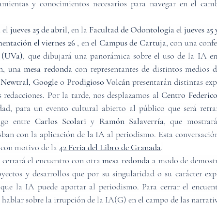
ramientas y conocimientos necesarios para navegar en el cam
el 
jueves 25 de abril
, en la 
Facultad de Odontología el jueves 25 y
ntación el viernes 26 
, en el
 Campus de Cartuja
, con una confe
z (UVa)
, que dibujará una panorámica sobre el uso de la IA en
n, una 
mesa redonda
 con representantes de distintos medios 
Newtral, Google 
o
 Prodigioso Volcán
 presentarán distintas expe
s redacciones. Por la tarde, nos desplazamos al 
Centro Federic
dad, para un evento cultural abierto al público que será retr
ogo entre
 Carlos Scolari
 y 
Ramón Salaverría
, que mostrará
isban con la aplicación de la IA al periodismo. Esta conversació
 con motivo de la 
42 Feria del Libro de Granada
.
e cerrará el encuentro con otra 
mesa redonda
 a modo de demostra
yectos y desarrollos que por su singularidad o su carácter exp
que la IA puede aportar al periodismo. Para cerrar el encuent
hablar sobre la irrupción de la IA(G) en el campo de las narrativ