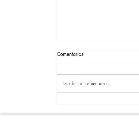
Comentarios
Escribir un comentario...
IV Seminario Narrativas del
Futuro: teoría y escenarios.