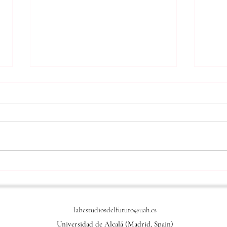
II Jornadas de Cultura Digital.
Semi
Hackeando el código:
Cult
disidencias y resistencias en
Conf
la inteligencia artificial
Padil
labestudiosdelfuturo@uah.es
artif
Universidad de Alcalá (Madrid, Spain)