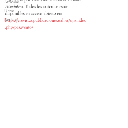
Articulos
Hispánicos
. Todos los artículos están 
Libros
disponibles en acceso abierto en: 
Noticias
https://erevistas.publicaciones.uah.es/ojs/index
.php/pasavento/