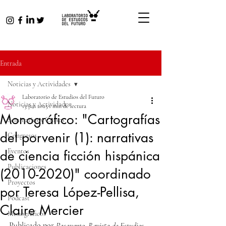
Entrada
Noticias y Actividades
Laboratorio de Estudios del Futuro
Noticias y Actividades
13 jun 2025
1 min de lectura
Monográfico: "Cartografías
Seminarios y Cursos
del porvenir (1): narrativas
Congresos
Eventos
de ciencia ficción hispánica
Publicaciones
(2010-2020)" coordinado
Proyectos
por Teresa López-Pellisa,
Podcast
Claire Mercier
Monográficos
Publicado por 
Pasavento. Revista de Estudios 