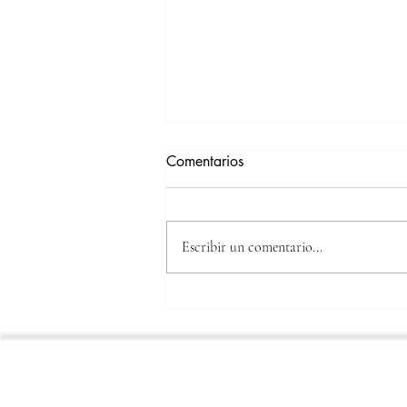
Comentarios
Escribir un comentario...
Imaginarios de la inteligencia
artificial: feminismos y ciencia
ficciónTeresa López-Pellisa