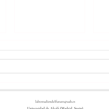
IV Seminario Narrativas del
II Jo
Futuro: teoría y escenarios.
Hack
disid
la in
labestudiosdelfuturo@uah.es
Universidad de Alcalá (Madrid, Spain)