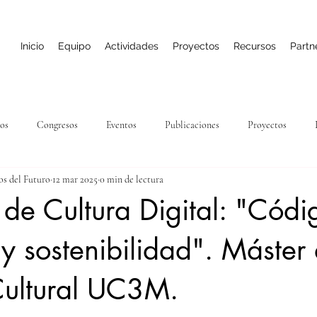
Inicio
Equipo
Actividades
Proyectos
Recursos
Partn
sos
Congresos
Eventos
Publicaciones
Proyectos
os del Futuro
12 mar 2025
0 min de lectura
 de Cultura Digital: "Códi
 y sostenibilidad". Máster
Cultural UC3M.